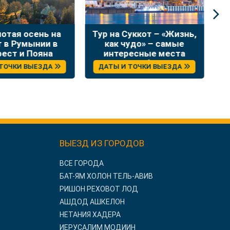
лотая осень на
Тур на Суккот – «Жизнь,
Н
т в Румынии в
как чудо» – самые
в
рест и Пояна
интересные места
Брашов
Сербии
 ТОЧКИ ВЫЕЗДА
ДАТЫ И ТОЧКИ ВЫЕЗДА
ВЫЕЗД ИЗ ГОРОДОВ
ВСЕ ГОРОДА
БАТ-ЯМ ХОЛОН ТЕЛЬ-АВИВ
РИШОН РЕХОВОТ ЛОД
АШДОД АШКЕЛОН
НЕТАНИЯ ХАДЕРА
ИЕРУСАЛИМ МОДИИН