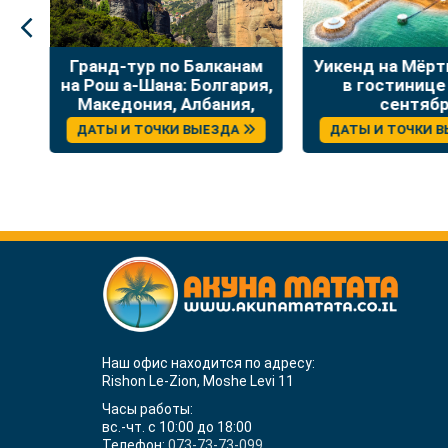
:
Гранд-тур по Балканам
Уикенд на Мёр
на Рош а-Шана: Болгария,
в гостинице
Македония, Албания,
сентяб
Греция
ДАТЫ И ТОЧКИ ВЫЕЗДА
ДАТЫ И ТОЧКИ 
Наш офис находится по адресу:
Rishon Le-Zion, Moshe Levi 11
Часы работы:
вс.-чт. с 10:00 до 18:00
Телефон:
073-73-73-099