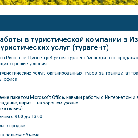
работы в туристической компании в Из
ристических услуг (турагент)
 в Ришон ле-Ционе требуется турагент/менеджер по продажам
щих хорошие условия.
уристических услуг: организованных туров за границу, аттр
ты офиса
ение пакетом Microsoft Office, навыки работы с Интернетом и
ладение, иврит – на хорошем уровне
язательно)
тницы с 9:00 до 13:00
сы с продаж
 в полном объёме