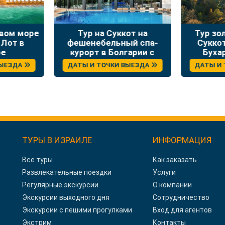
твом море
Тур на Суккот на
Тур зо
 Лот в
фешенебельный спа-
Сукко
ре
курорт в Болгарии с
Буха
отдыхом и экскурсиями
ВЫЕЗДА
ДАТЫ И ТОЧКИ ВЫЕЗДА
ДАТЫ И
ТУРЫ В ИЗРАИЛЕ
ИНФОРМАЦИЯ
Все туры
Как заказать
Развлекательные поездки
Услуги
Регулярные экскурсии
О компании
Экскурсии выходного дня
Сотрудничество
Экскурсии с пешими прогулками
Вход для агентов
Экстрим
Контакты