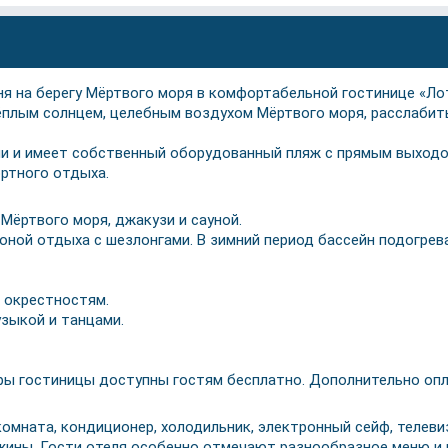
я на берегу Мёртвого моря в комфортабельной гостинице «Ло
плым солнцем, целебным воздухом Мёртвого моря, расслабить
ии и имеет собственный оборудованный пляж с прямым выходо
ртного отдыха.
Мёртвого моря, джакузи и сауной.
ной отдыха с шезлонгами. В зимний период бассейн подогрева
 окрестностям.
зыкой и танцами.
ы гостиницы доступны гостям бесплатно. Дополнительно опла
комната, кондиционер, холодильник, электронный сейф, телеви
жины. Гости отеля особенно отмечают разнообразное меню и 