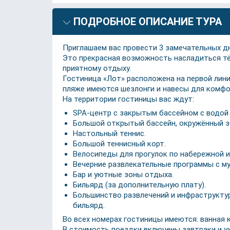
ПОДРОБНОЕ ОПИСАНИЕ ТУРА
Приглашаем вас провести 3 замечательных дн
Это прекрасная возможность насладиться тё
приятному отдыху.
Гостиница «Лот» расположена на первой лин
пляже имеются шезлонги и навесы для комфо
На территории гостиницы вас ждут:
SPA-центр с закрытым бассейном с водой 
Большой открытый бассейн, окружённый зо
Настольный теннис.
Большой теннисный корт.
Велосипеды для прогулок по набережной и
Вечерние развлекательные программы с му
Бар и уютные зоны отдыха.
Бильярд (за дополнительную плату).
Большинство развлечений и инфраструктур
бильярд.
Во всех номерах гостиницы имеются: ванная 
В стоимость поездки включены завтраки и у