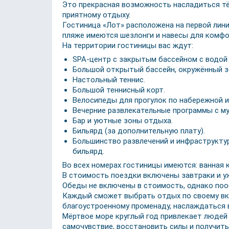
Это прекрасная возможность насладиться тё
приятному отдыху.
Гостиница «Лот» расположена на первой лин
пляже имеются шезлонги и навесы для комфо
На территории гостиницы вас ждут:
SPA-центр с закрытым бассейном с водой 
Большой открытый бассейн, окружённый зо
Настольный теннис.
Большой теннисный корт.
Велосипеды для прогулок по набережной и
Вечерние развлекательные программы с му
Бар и уютные зоны отдыха.
Бильярд (за дополнительную плату).
Большинство развлечений и инфраструктур
бильярд.
Во всех номерах гостиницы имеются: ванная 
В стоимость поездки включены завтраки и у
Обеды не включены в стоимость, однако пооб
Каждый сможет выбрать отдых по своему вкус
благоустроенному променаду, наслаждаться 
Мёртвое море круглый год привлекает людей
самочувствие, восстановить силы и получить