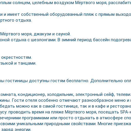
плым солнцем, целебным воздухом Мёртвого моря, расслабить
ии и имеет собственный оборудованный пляж с прямым выходо
ртного отдыха.
Мёртвого моря, джакузи и сауной.
ной отдыха с шезлонгами. В зимний период бассейн подогрева
 окрестностям.
зыкой и танцами.
ы гостиницы доступны гостям бесплатно. Дополнительно опла
комната, кондиционер, холодильник, электронный сейф, телеви
жины. Гости отеля особенно отмечают разнообразное меню и 
едать можно как в самой гостинице, так и в кафе и ресторан
у: проводить время на пляже Мёртвого моря, посещать SPA-ко
вечерними программами или просто отдыхать в атмосфере спо
 своими уникальными природными свойствами. Многие приезжа
 заряд энергии.