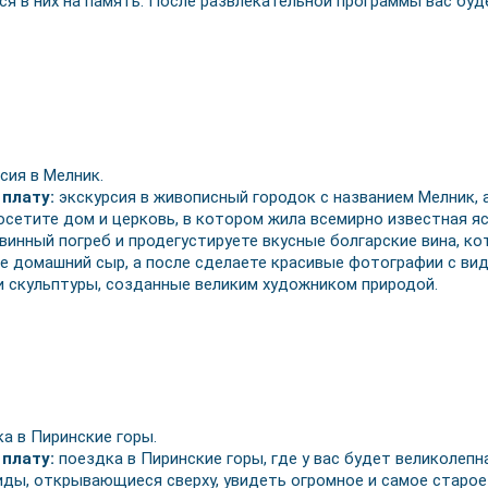
 в них на память. После развлекательной программы вас бу
сия в Мелник.
 плату:
экскурсия в живописный городок с названием Мелник,
сетите дом и церковь, в котором жила всемирно известная яс
винный погреб и продегустируете вкусные болгарские вина, ко
е домашний сыр, а после сделаете красивые фотографии с ви
 скульптуры, созданные великим художником природой.
а в Пиринские горы.
плату:
поездка в Пиринские горы, где у вас будет великолеп
ды, открывающиеся сверху, увидеть огромное и самое старое