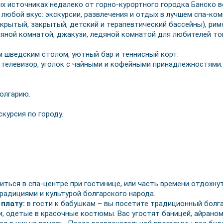
х источниках недалеко от горно-курортного городка Банско во
 любой вкус: экскурсии, развлечения и отдых в лучшем спа-к
крытый, закрытый, детский и терапевтический бассейны), римс
оляной комнатой, джакузи, ледяной комнатой для любителей т
 шведским столом, уютный бар и теннисный корт.
, телевизор, уголок с чайными и кофейными принадлежностями.
Болгарию.
курсия по городу.
ться в спа-центре при гостинице, или часть времени отдохнут
радициями и культурой болгарского народа.
 плату:
в гости к бабушкам –
вы посетите традиционный болга
, одетые в красочные костюмы. Вас угостят баницей, айраном