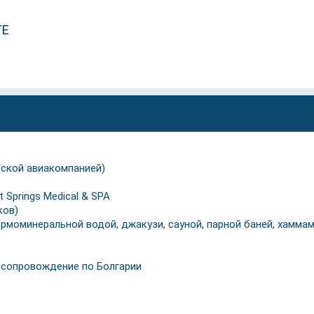
ТЕ
рской авиакомпанией)
 Springs Medical & SPA
ков)
рмоминеральной водой, джакузи, сауной, парной баней, хамма
и сопровождение по Болгарии