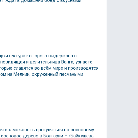
дет ждать домашний обед с вкусными
 архитектура которого выдержана в
новидящая и целительница Ванга, узнаете
торые славятся во всём мире и производятся
дом на Мелник, окруженный песчаными
ная возможность прогуляться по сосновому
 сосновое дерево в Болгарии – «Байкушева