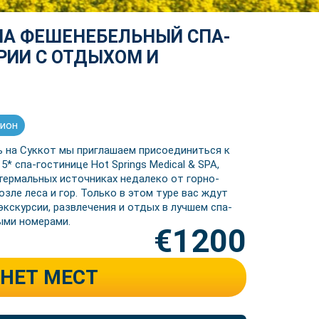
 НА ФЕШЕНЕБЕЛЬНЫЙ СПА-
РИИ С ОТДЫХОМ И
рион
 на Суккот мы приглашаем присоединиться к
5* спа-гостинице Hot Springs Medical & SPA,
термальных источниках недалеко от горно-
зле леса и гор. Только в этом туре вас ждут
экскурсии, развлечения и отдых в лучшем спа-
ыми номерами.
€1200
НЕТ МЕСТ